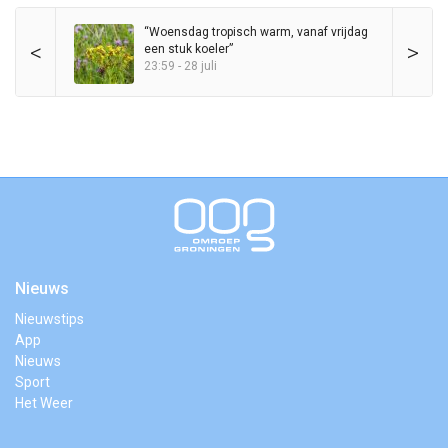
“Woensdag tropisch warm, vanaf vrijdag
<
>
een stuk koeler”
23:59 - 28 juli
Nieuws
Nieuwstips
App
Nieuws
Sport
Het Weer