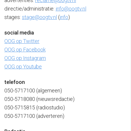
advertenties:
reclame@oogtv.nl
directie/administratie:
info@oogtv.nl
stages:
stage@oogtv.nl
(
info
)
social media
OOG op Twitter
OOG op Facebook
OOG op Instagram
OOG op Youtube
telefoon
050-5717100 (algemeen)
050-5718080 (nieuwsredactie)
050-5715815 (radiostudio)
050-5717100 (adverteren)