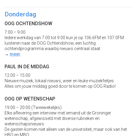
Donderdag
OOG OCHTENDSHOW
7:00 – 9:00
Iedere werkdag van 7.00 tot 9.00 kun je op 106.6FM en 107.0FM
luisteren naar de OOG Ochtendshow, een luchtig
ochtendprogramma waarbij nieuws centraal staat.
→
meer
PAUL IN DE MIDDAG
12:00 – 15:00
Nieuwe muziek, lokaal nieuws, weer en leuke muziekfeitjes.
Alles om jouw middag goed door te komen op OOG Radio!
OOG OP WETENSCHAP
19:00 – 20:00 (Tweewekelijks)
Elke aflevering een interview met iemand uit de Groninger
wetenschap, afgewisseld met diverse rubrieken en
wetenschapsnieuws.
De gasten komen niet alleen van de universiteit, maar ook van het
HBO en MBO.