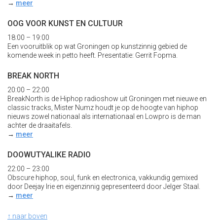
→
meer
OOG VOOR KUNST EN CULTUUR
18:00 – 19:00
Een vooruitblik op wat Groningen op kunstzinnig gebied de
komende week in petto heeft. Presentatie: Gerrit Fopma.
BREAK NORTH
20:00 – 22:00
BreakNorth is de Hiphop radioshow uit Groningen met nieuwe en
classic tracks, Mister Numz houdt je op de hoogte van hiphop
nieuws zowel nationaal als internationaal en Lowpro is de man
achter de draaitafels.
→
meer
DOOWUTYALIKE RADIO
22:00 – 23:00
Obscure hiphop, soul, funk en electronica, vakkundig gemixed
door Deejay Irie en eigenzinnig gepresenteerd door Jelger Staal.
→
meer
↑ naar boven