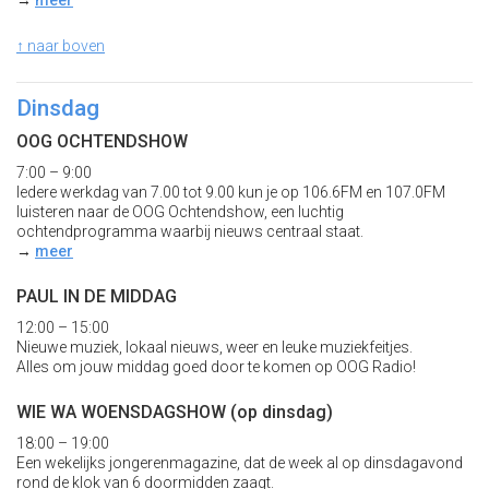
→
meer
↑ naar boven
Dinsdag
OOG OCHTENDSHOW
7:00 – 9:00
Iedere werkdag van 7.00 tot 9.00 kun je op 106.6FM en 107.0FM
luisteren naar de OOG Ochtendshow, een luchtig
ochtendprogramma waarbij nieuws centraal staat.
→
meer
PAUL IN DE MIDDAG
12:00 – 15:00
Nieuwe muziek, lokaal nieuws, weer en leuke muziekfeitjes.
Alles om jouw middag goed door te komen op OOG Radio!
WIE WA WOENSDAGSHOW (op dinsdag)
18:00 – 19:00
Een wekelijks jongerenmagazine, dat de week al op dinsdagavond
rond de klok van 6 doormidden zaagt.