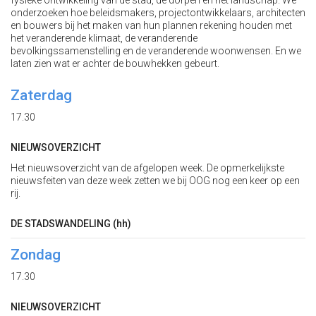
fysieke ontwikkeling van de stad, de dorpen en het landschap. We
onderzoeken hoe beleidsmakers, projectontwikkelaars, architecten
en bouwers bij het maken van hun plannen rekening houden met
het veranderende klimaat, de veranderende
bevolkingssamenstelling en de veranderende woonwensen. En we
laten zien wat er achter de bouwhekken gebeurt.
Zaterdag
17.30
NIEUWSOVERZICHT
Het nieuwsoverzicht van de afgelopen week. De opmerkelijkste
nieuwsfeiten van deze week zetten we bij OOG nog een keer op een
rij.
DE STADSWANDELING (hh)
Zondag
17.30
NIEUWSOVERZICHT