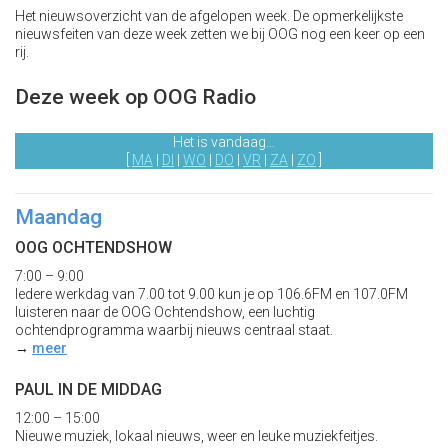
Het nieuwsoverzicht van de afgelopen week. De opmerkelijkste
nieuwsfeiten van deze week zetten we bij OOG nog een keer op een
rij.
Deze week op OOG Radio
Het is vandaag…
[
MA
|
DI
|
WO
|
DO
|
VR
|
ZA
|
ZO
]
Maandag
OOG OCHTENDSHOW
7:00 – 9:00
Iedere werkdag van 7.00 tot 9.00 kun je op 106.6FM en 107.0FM
luisteren naar de OOG Ochtendshow, een luchtig
ochtendprogramma waarbij nieuws centraal staat.
→
meer
PAUL IN DE MIDDAG
12:00 – 15:00
Nieuwe muziek, lokaal nieuws, weer en leuke muziekfeitjes.