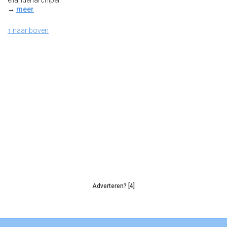
eilandenarchipel.
→
meer
↑ naar boven
Adverteren? [4]