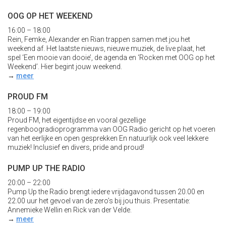
OOG OP HET WEEKEND
16:00 – 18:00
Rein, Femke, Alexander en Rian trappen samen met jou het
weekend af. Het laatste nieuws, nieuwe muziek, de live plaat, het
spel ‘Een mooie van dooie’, de agenda en ‘Rocken met OOG op het
Weekend’. Hier begint jouw weekend.
→
meer
PROUD FM
18:00 – 19:00
Proud FM, het eigentijdse en vooral gezellige
regenboogradioprogramma van OOG Radio gericht op het voeren
van het eerlijke en open gesprekken En natuurlijk ook veel lekkere
muziek! Inclusief en divers, pride and proud!
PUMP UP THE RADIO
20:00 – 22:00
Pump Up the Radio brengt iedere vrijdagavond tussen 20.00 en
22.00 uur het gevoel van de zero’s bij jou thuis. Presentatie:
Annemieke Wellin en Rick van der Velde.
→
meer