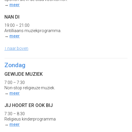
→
meer
NAN DI
19:00 – 21:00
Antilliaans muziekprogramma.
→
meer
↑ naar boven
Zondag
GEWIJDE MUZIEK
7:00 – 7:30
Non-stop religieuze muziek.
→
meer
JIJ HOORT ER OOK BIJ
7:30 – 8:30
Religieus kinderprogramma
→
meer