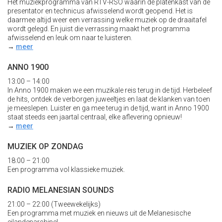
Het muziekprogramma van RTV-RSO waarin de platenkast van de
presentator en technicus afwisselend wordt geopend. Het is
daarmee altijd weer een verrassing welke muziek op de draaitafel
wordt gelegd. En juist die verrassing maakt het programma
afwisselend en leuk om naar te luisteren.
→
meer
ANNO 1900
13:00 – 14:00
In Anno 1900 maken we een muzikale reis terug in de tijd. Herbeleef
de hits, ontdek de verborgen juweeltjes en laat de klanken van toen
je meeslepen. Luister en ga mee terug in de tijd, want in Anno 1900
staat steeds een jaartal centraal, elke aflevering opnieuw!
→
meer
MUZIEK OP ZONDAG
18:00 – 21:00
Een programma vol klassieke muziek.
RADIO MELANESIAN SOUNDS
21:00 – 22:00 (Tweewekelijks)
Een programma met muziek en nieuws uit de Melanesische