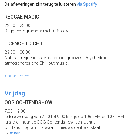
De afleveringen zijn terug te luisteren
via Spotify
REGGAE MAGIC
22:00 – 23:00
Reggaeprogramma met DJ Steely.
LICENCE TO CHILL
23:00 – 00:00
Natural frequencies, Spaced out grooves, Psychedelic
atmospheres and Chill out music.
↑ naar boven
Vrijdag
OOG OCHTENDSHOW
7:00 – 9:00
Iedere werkdag van 7.00 tot 9.00 kun je op 106.6FM en 107.0FM
luisteren naar de OOG Ochtendshow, een luchtig
ochtendprogramma waarbij nieuws centraal staat.
→
meer