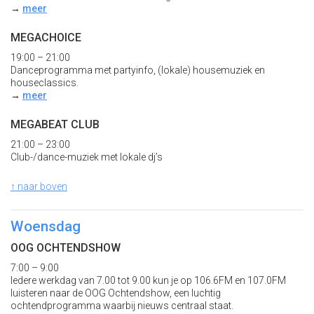
→
meer
MEGACHOICE
19:00 – 21:00
Danceprogramma met partyinfo, (lokale) housemuziek en
houseclassics.
→
meer
MEGABEAT CLUB
21:00 – 23:00
Club-/dance-muziek met lokale dj’s
↑ naar boven
Woensdag
OOG OCHTENDSHOW
7:00 – 9:00
Iedere werkdag van 7.00 tot 9.00 kun je op 106.6FM en 107.0FM
luisteren naar de OOG Ochtendshow, een luchtig
ochtendprogramma waarbij nieuws centraal staat.