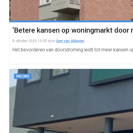
‘Betere kansen op woningmarkt door 
8 oktober 2025 15:00
door
Gert van Akkeren
Het bevorderen van doorstroming leidt tot meer kansen 
NIEUWS