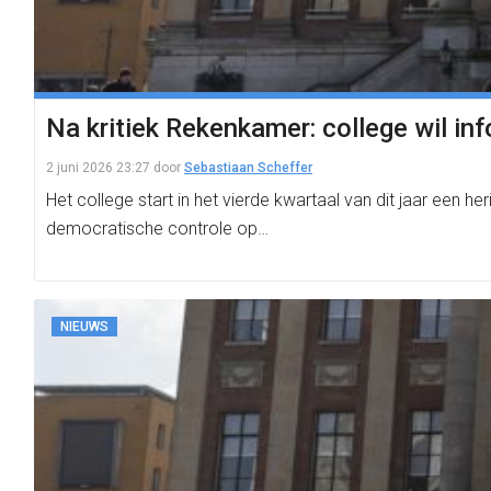
Na kritiek Rekenkamer: college wil i
2 juni 2026 23:27
door
Sebastiaan Scheffer
Het college start in het vierde kwartaal van dit jaar een 
democratische controle op…
NIEUWS