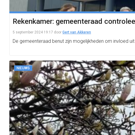
Rekenkamer: gemeenteraad controlee
5 september 2024 19:17
door
Gert van Akkeren
De gemeenteraad benut zijn mogelijkheden om invloed uit
NIEUWS