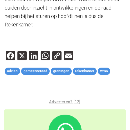
duiden door inzicht in ontwikkelingen en de raad
helpen bij het sturen op hoofdlijnen, aldus de
Rekenkamer.
Facebook
X
LinkedIn
WhatsApp
Copy
Email
Link
advies
gemeenteraad
groningen
rekenkamer
wmo
Adverteren? [12]