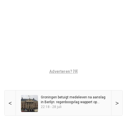
Adverteren? [9]
Groningen betuigt medeleven na aanslag
<
>
in Berlijn: regenboogvlag wappert op
Stadhuis
22:18 - 28 juli