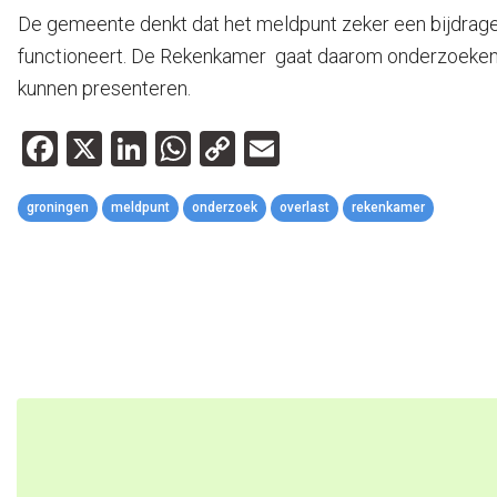
De gemeente denkt dat het meldpunt zeker een bijdrage 
functioneert. De Rekenkamer gaat daarom onderzoeken ho
kunnen presenteren.
Facebook
X
LinkedIn
WhatsApp
Copy
Email
Link
groningen
meldpunt
onderzoek
overlast
rekenkamer