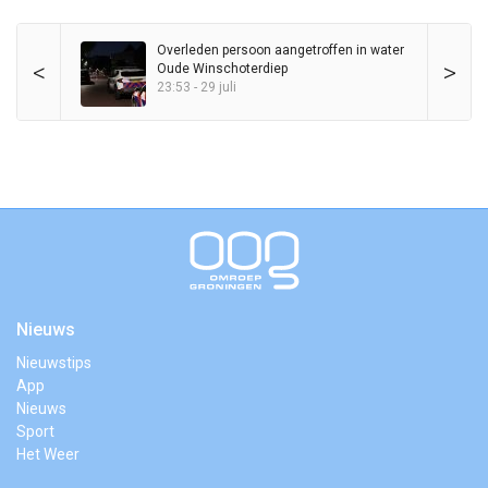
Overleden persoon aangetroffen in water
<
>
Oude Winschoterdiep
23:53 - 29 juli
Nieuws
Nieuwstips
App
Nieuws
Sport
Het Weer