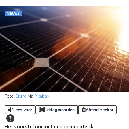
NIEUWS
Foto:
Bruno
via
Pixabay
Lees voor
Uitleg woorden
Simpele tekst
Het voorstel om met een gemeentelijk