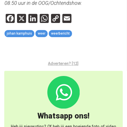
08.50 uur in de OOG/Ochtendshow.
Facebook
X
LinkedIn
WhatsApp
Copy
Email
Link
johan kamphuis
weer
weerbericht
Adverteren? [12]
Whatsapp ons!
Heb jij nieuwstips? Of heb jij een boeiende foto of video