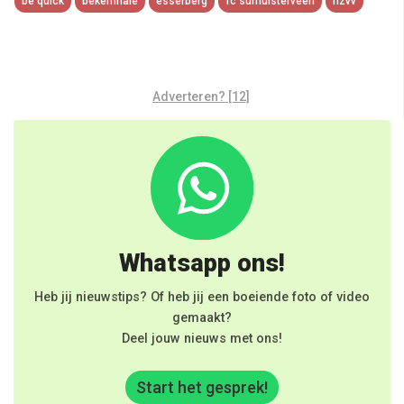
be quick
bekerfinale
esserberg
fc surhuisterveen
hzvv
Adverteren? [12]
Whatsapp ons!
Heb jij nieuwstips? Of heb jij een boeiende foto of video
gemaakt?
Deel jouw nieuws met ons!
Start het gesprek!