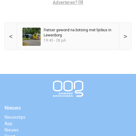
Adverteren? [9]
Fietser gewond na botsing met lijnbus in
<
>
Lewenborg
19:43 - 28 juli
Nieuws
Nieuwstips
App
Nieuws