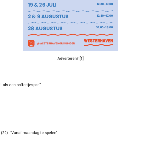
Adverteren? [1]
it als een poffertjespan”
(29): “Vanaf maandag te spelen”