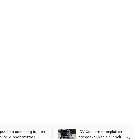
gezet na aanrijding tussen
OV-Consumentenplatform wil bete
>
er op Winschoterweg
toegankelijkheid bushalte Hereplei