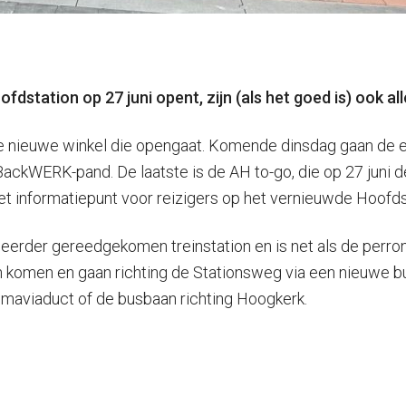
fdstation op 27 juni opent, zijn (als het goed is) ook al
 nieuwe winkel die opengaat. Komende dinsdag gaan de eer
BackWERK-pand. De laatste is de AH to-go, die op 27 juni d
het informatiepunt voor reizigers op het vernieuwde Hoofds
erder gereedgekomen treinstation en is net als de perrons 
omen en gaan richting de Stationsweg via een nieuwe bus
Emmaviaduct of de busbaan richting Hoogkerk.