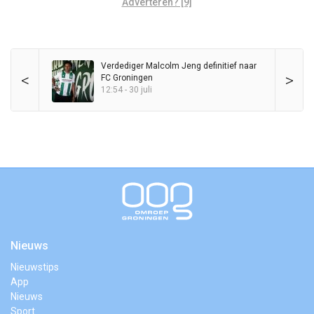
Adverteren? [9]
Verdediger Malcolm Jeng definitief naar
<
>
FC Groningen
12:54 - 30 juli
Nieuws
Nieuwstips
App
Nieuws
Sport