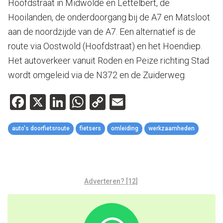
Hoofdstraat in Midwolde en Lettelbert, de
Hooilanden, de onderdoorgang bij de A7 en Matsloot
aan de noordzijde van de A7. Een alternatief is de
route via Oostwold (Hoofdstraat) en het Hoendiep.
Het autoverkeer vanuit Roden en Peize richting Stad
wordt omgeleid via de N372 en de Zuiderweg.
Facebook
X
LinkedIn
WhatsApp
Copy
Email
Link
auto's doorfietsroute
fietsers
omleiding
werkzaamheden
Adverteren? [12]