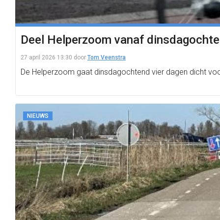
Deel Helperzoom vanaf dinsdagochten
27 april 2026 13:30
door
Tom Veenstra
De Helperzoom gaat dinsdagochtend vier dagen dicht voor 
NIEUWS