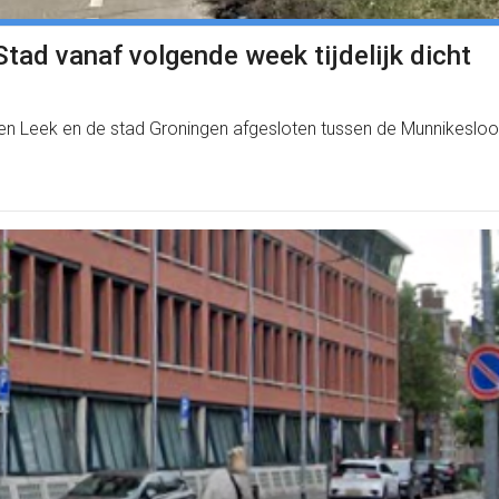
tad vanaf volgende week tijdelijk dicht
sen Leek en de stad Groningen afgesloten tussen de Munnikesloot