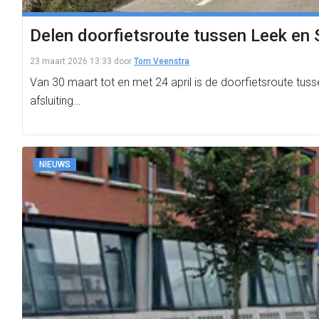
Delen doorfietsroute tussen Leek en S
23 maart 2026 13:33
door
Tom Veenstra
Van 30 maart tot en met 24 april is de doorfietsroute tus
afsluiting…
NIEUWS