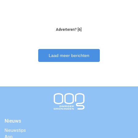
Adverteren? [6]
Laad meer berichten
Nieuws
Nieuwstips
App