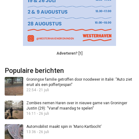
Adverteren? [1]
Populaire berichten
Groningse familie getroffen door noodweer in Italië: “Auto ziet
eruit als een poffertjespan”
22:54 - 21 juli
Zombies nemen Haren over in nieuwe game van Groninger
Justin (29): “Vanaf maandag te spelen”
16:11 - 26 juli
Automobilist maakt spin in ‘Mario Kartbocht’
13:36 - 26 juli