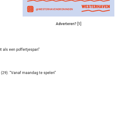
Adverteren? [1]
it als een poffertjespan”
(29): “Vanaf maandag te spelen”