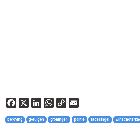
Facebook
X
LinkedIn
WhatsApp
Copy
Email
Link
beroving
getuigen
groningen
politie
radesingel
winschoterka