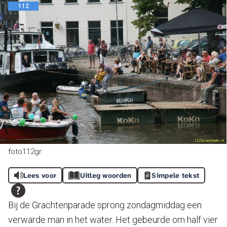
112
foto112gr
Lees voor
Uitleg woorden
Simpele tekst
Bij de Grachtenparade sprong zondagmiddag een
verwarde man in het water. Het gebeurde om half vier