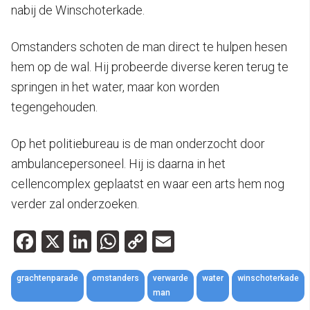
nabij de Winschoterkade.
Omstanders schoten de man direct te hulpen hesen
hem op de wal. Hij probeerde diverse keren terug te
springen in het water, maar kon worden
tegengehouden.
Op het politiebureau is de man onderzocht door
ambulancepersoneel. Hij is daarna in het
cellencomplex geplaatst en waar een arts hem nog
verder zal onderzoeken.
Facebook
X
LinkedIn
WhatsApp
Copy
Email
Link
grachtenparade
omstanders
verwarde
water
winschoterkade
man