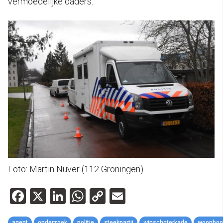
vermoedelijke daders.
Foto: Martin Nuver (112 Groningen)
Facebook
X
LinkedIn
WhatsApp
Copy
Email
Link
agent
onderzoek
politie
steekpartij
winschoterkade
woonboo