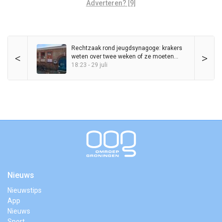
Adverteren? [9]
Rechtzaak rond jeugdsynagoge: krakers
<
>
weten over twee weken of ze moeten
vertrekken
18:23 - 29 juli
Nieuws
Nieuwstips
App
Nieuws
Sport