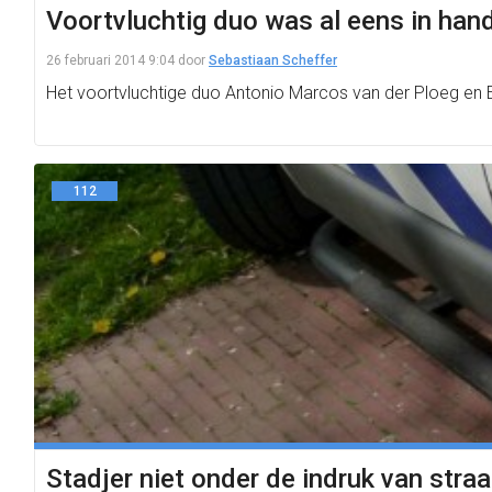
Voortvluchtig duo was al eens in hand
26 februari 2014 9:04
door
Sebastiaan Scheffer
Het voortvluchtige duo Antonio Marcos van der Ploeg en En
112
Stadjer niet onder de indruk van straa