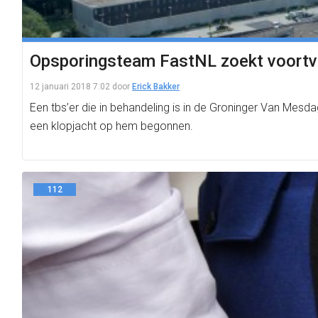
Opsporingsteam FastNL zoekt voortvl
12 januari 2018 7:02
door
Erick Bakker
Een tbs’er die in behandeling is in de Groninger Van Mes
een klopjacht op hem begonnen.
112