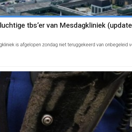
uchtige tbs’er van Mesdagkliniek (update
dagkliniek is afgelopen zondag niet teruggekeerd van onbegeleid