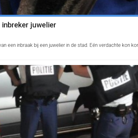
 inbreker juwelier
 van een inbraak bij een juwelier in de stad. Eén verdachte kon