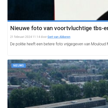
Nieuwe foto van voortvluchtige tbs-
21 februari 2024 11:14
door
Gert van Akkeren
De politie heeft een betere foto vrijgegeven van Moulou
NIEUWS