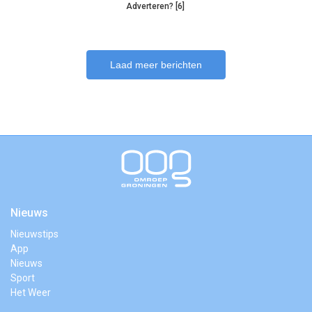
Adverteren? [6]
Laad meer berichten
Nieuws
Nieuwstips
App
Nieuws
Sport
Het Weer