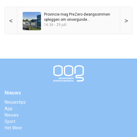
Provincie mag PreZero dwangsommen
<
>
opleggen om onvergunde
sorteerinstallatie
16:36 - 29 juli
Nieuws
Nieuwstips
App
Nieuws
Sport
Het Weer