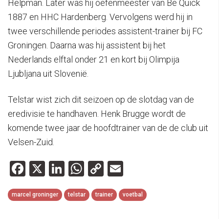
Helpman. Later was hij oefenmeester van Be Quick
1887 en HHC Hardenberg. Vervolgens werd hij in
twee verschillende periodes assistent-trainer bij FC
Groningen. Daarna was hij assistent bij het
Nederlands elftal onder 21 en kort bij Olimpija
Ljubljana uit Slovenië.
Telstar wist zich dit seizoen op de slotdag van de
eredivisie te handhaven. Henk Brugge wordt de
komende twee jaar de hoofdtrainer van de de club uit
Velsen-Zuid.
Facebook
X
LinkedIn
WhatsApp
Copy
Email
Link
marcel groninger
telstar
trainer
voetbal