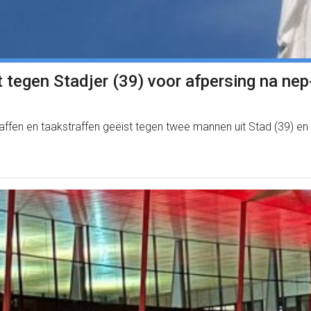
t tegen Stadjer (39) voor afpersing na ne
raffen en taakstraffen geëist tegen twee mannen uit Stad (39) 