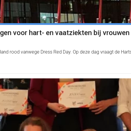
en voor hart- en vaatziekten bij vrouwen
rland rood vanwege Dress Red Day. Op deze dag vraagt de Hartst