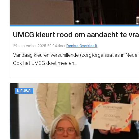
UMCG kleurt rood om aandacht te vrag
29 september 2025 20:04
door
Denise Overkleeft
Vandaag kleuren verschillende (zorg)organisaties in Nede
Ook het UMCG doet mee en…
NIEUWS