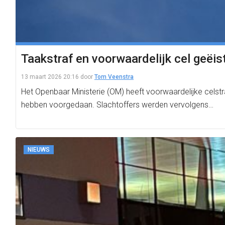
Taakstraf en voorwaardelijk cel geëis
13 maart 2026 20:16
door
Tom Veenstra
Het Openbaar Ministerie (OM) heeft voorwaardelijke celst
hebben voorgedaan. Slachtoffers werden vervolgens…
NIEUWS