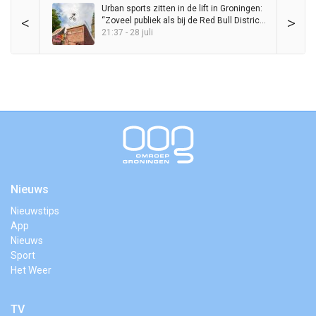
Urban sports zitten in de lift in Groningen:
<
>
“Zoveel publiek als bij de Red Bull District
Ride heb ik nog nooit op de Grote Markt
21:37 - 28 juli
gezien”
Nieuws
Nieuwstips
App
Nieuws
Sport
Het Weer
TV