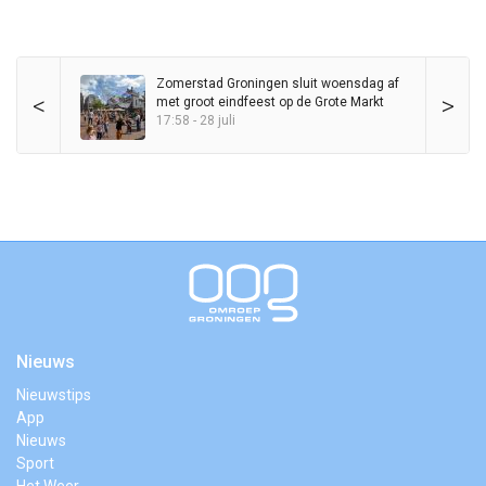
Zomerstad Groningen sluit woensdag af
<
>
met groot eindfeest op de Grote Markt
17:58 - 28 juli
Nieuws
Nieuwstips
App
Nieuws
Sport
Het Weer