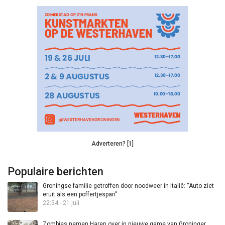
Adverteren? [1]
Populaire berichten
Groningse familie getroffen door noodweer in Italië: “Auto ziet
eruit als een poffertjespan”
22:54 - 21 juli
Zombies nemen Haren over in nieuwe game van Groninger