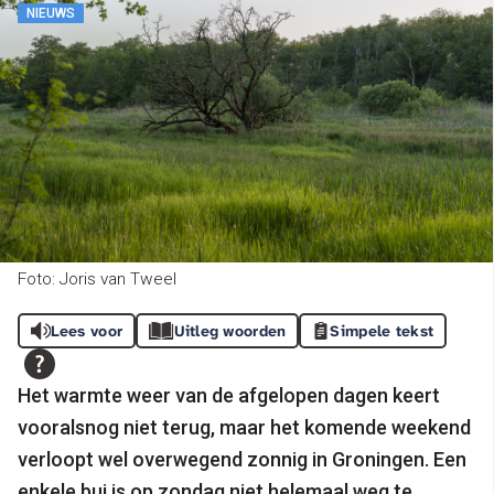
NIEUWS
Foto: Joris van Tweel
Lees voor
Uitleg woorden
Simpele tekst
Het warmte weer van de afgelopen dagen keert
vooralsnog niet terug, maar het komende weekend
verloopt wel overwegend zonnig in Groningen. Een
enkele bui is op zondag niet helemaal weg te