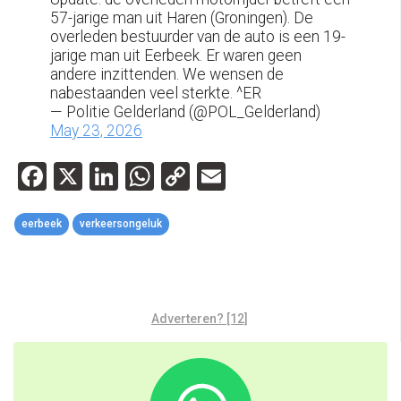
57-jarige man uit Haren (Groningen). De
overleden bestuurder van de auto is een 19-
jarige man uit Eerbeek. Er waren geen
andere inzittenden. We wensen de
nabestaanden veel sterkte. ^ER
— Politie Gelderland (@POL_Gelderland)
May 23, 2026
Facebook
X
LinkedIn
WhatsApp
Copy
Email
Link
eerbeek
verkeersongeluk
Adverteren? [12]