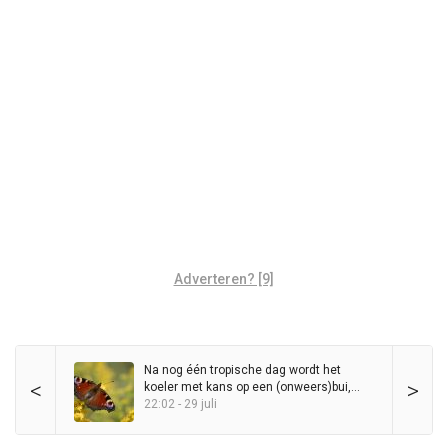
Adverteren? [9]
Na nog één tropische dag wordt het
<
>
koeler met kans op een (onweers)bui,
maar zomer blijft in het zadel
22:02 - 29 juli