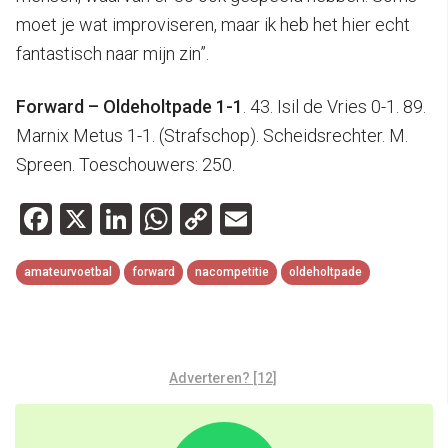
moet je wat improviseren, maar ik heb het hier echt
fantastisch naar mijn zin”.
Forward – Oldeholtpade 1-1
. 43. Isil de Vries 0-1. 89.
Marnix Metus 1-1. (Strafschop). Scheidsrechter. M.
Spreen. Toeschouwers: 250.
Facebook
X
LinkedIn
WhatsApp
Copy
Email
Link
amateurvoetbal
forward
nacompetitie
oldeholtpade
Adverteren? [12]