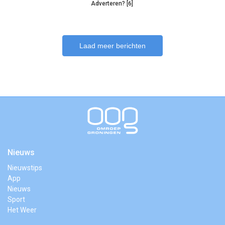
Adverteren? [6]
Laad meer berichten
Nieuws
Nieuwstips
App
Nieuws
Sport
Het Weer