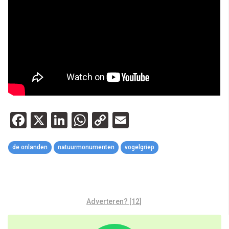
Facebook
X
LinkedIn
WhatsApp
Copy
Email
Link
de onlanden
natuurmonumenten
vogelgriep
Adverteren? [12]