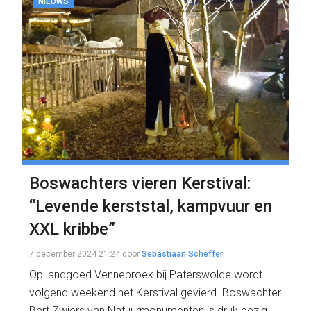
NIEUWS
Boswachters vieren Kerstival:
“Levende kerststal, kampvuur en
XXL kribbe”
7 december 2024 21:24
door
Sebastiaan Scheffer
Op landgoed Vennebroek bij Paterswolde wordt
volgend weekend het Kerstival gevierd. Boswachter
Bart Zwiers van Natuurmonumenten is druk bezig