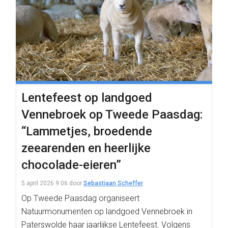
Lentefeest op landgoed
Vennebroek op Tweede Paasdag:
“Lammetjes, broedende
zeearenden en heerlijke
chocolade-eieren”
5 april 2026 9:06
door
Sebastiaan Scheffer
Op Tweede Paasdag organiseert
Natuurmonumenten op landgoed Vennebroek in
Paterswolde haar jaarlijkse Lentefeest. Volgens