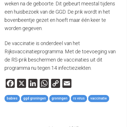
weken na de geboorte. Dit gebeurt meestal tijdens
een huisbezoek van de GGD. De prik wordt in het
bovenbeentje gezet en hoeft maar één keer te
worden gegeven.
De vaccinatie is onderdeel van het
Rijksvaccinatieprogramma. Met de toevoeging van
de RS-prik beschermen de vaccinaties uit dit
programma nu tegen 14 infectieziekten.
Facebook
X
LinkedIn
WhatsApp
Copy
Email
Link
babies
ggd groningen
groningen
rs virus
vaccinatie