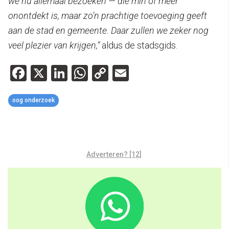
we nu allemaal bezoeken — die min of meer
onontdekt is, maar zo’n prachtige toevoeging geeft
aan de stad en gemeente. Daar zullen we zeker nog
veel plezier van krijgen,”
aldus de stadsgids.
Facebook
X
LinkedIn
WhatsApp
Copy
Email
Link
oog onderzoek
Adverteren? [12]