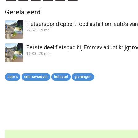
Link
Gerelateerd
Fietsersbond oppert rood asfalt om auto’s va
22:57 - 19 mei
Eerste deel fietspad bij Emmaviaduct krijgt ro
16:30 - 20 mei
auto's
emmaviaduct
fietspad
groningen