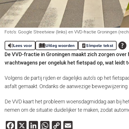
Foto's: Google Streetview (links) en VVD-fractie Groningen (rech
Lees voor
Uitleg woorden
Simpele tekst
De VVD-fractie in Groningen maakt zich zorgen over h
vrachtwagens per ongeluk het fietspad op, wat leidt to
Volgens de partij rijden er dagelijks auto’s op het fietsp
asfalt gemaakt. Ondanks de aanwezige bewegwijzering zou
De VVD kaart het probleem woensdagmiddag aan bij het
nemen om de situatie duidelijker te maken, zodat automob
Facebook
X
LinkedIn
WhatsApp
Copy
Email