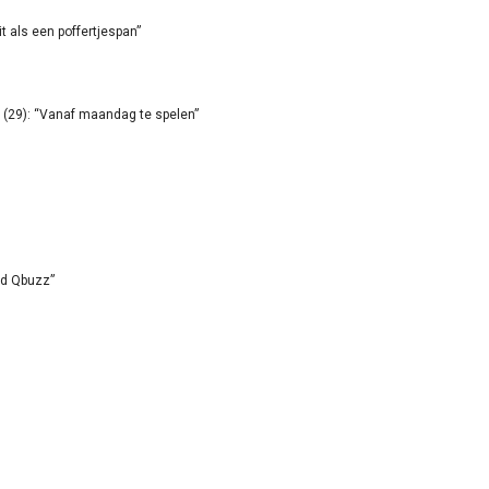
it als een poffertjespan”
(29): “Vanaf maandag te spelen”
id Qbuzz”