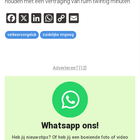
houden met een vertraging van ruim twintig minuten.
Facebook
X
LinkedIn
WhatsApp
Copy
Email
Link
verkeersongeluk
zuidelijke ringweg
Adverteren? [12]
Whatsapp ons!
Heb jij nieuwstips? Of heb jij een boeiende foto of video