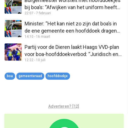
Burgemeester worstelt met hoofddoekjes
bij boa’s: “Afwijken van het uniform heeft
22:07 - 7 februari
risico’s, zet mij niet klem”
Minister: “Het kan niet zo zijn dat boa’s in
de ene gemeente een hoofddoek dragen
14:10 - 16 maart
en in de andere niet”
Partij voor de Dieren laakt Haags VVD-plan
voor boa-hoofddoekverbod: “Juridisch en
12:22 - 10 juli
moreel onhoudbaar”
boa
gemeenteraad
hoofddoekje
Adverteren? [12]