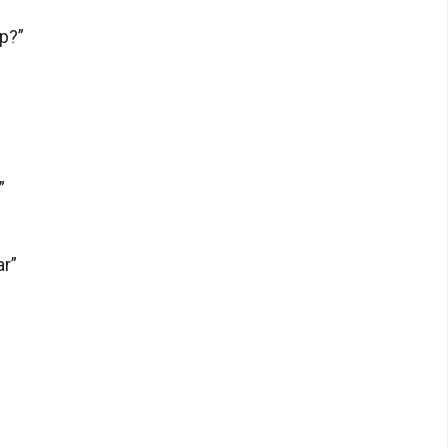
p?”
”
ar”