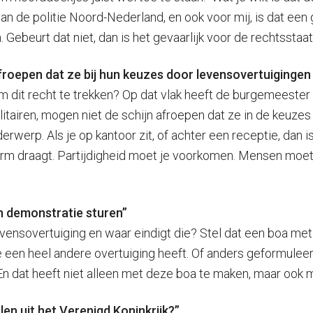
an de politie Noord-Nederland, en ook voor mij, is dat ee
n. Gebeurt dat niet, dan is het gevaarlijk voor de rechtsst
afroepen dat ze bij hun keuzes door levensovertuigingen
m dit recht te trekken? Op dat vlak heeft de burgemeester
ilitairen, mogen niet de schijn afroepen dat ze in de keuz
derwerp. Als je op kantoor zit, of achter een receptie, dan
orm draagt. Partijdigheid moet je voorkomen. Mensen moete
n demonstratie sturen”
levensovertuiging en waar eindigt die? Stel dat een boa me
 een heel andere overtuiging heeft. Of anders geformuleerd
 En dat heeft niet alleen met deze boa te maken, maar ook me
n uit het Verenigd Koninkrijk?”