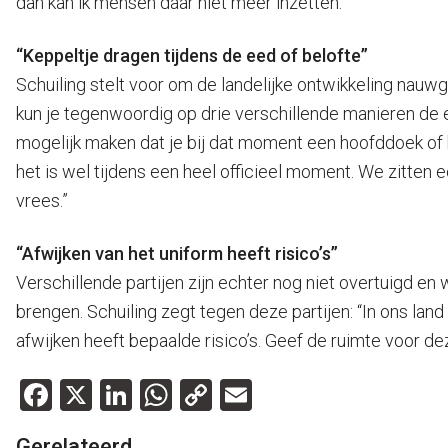
dan kan ik mensen daar niet meer inzetten.”
“Keppeltje dragen tijdens de eed of belofte”
Schuiling stelt voor om de landelijke ontwikkeling nauwg
kun je tegenwoordig op drie verschillende manieren de ee
mogelijk maken dat je bij dat moment een hoofddoek of 
het is wel tijdens een heel officieel moment. We zitten ec
vrees.”
“Afwijken van het uniform heeft risico’s”
Verschillende partijen zijn echter nog niet overtuigd e
brengen. Schuiling zegt tegen deze partijen: “In ons lan
afwijken heeft bepaalde risico’s. Geef de ruimte voor d
Facebook
X
LinkedIn
WhatsApp
Copy
Email
Link
Gerelateerd