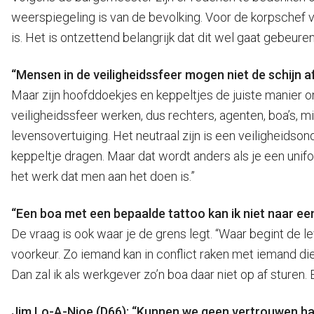
weerspiegeling is van de bevolking. Voor de korpschef v
is. Het is ontzettend belangrijk dat dit wel gaat gebeure
“Mensen in de veiligheidssfeer mogen niet de schijn 
Maar zijn hoofddoekjes en keppeltjes de juiste manier o
veiligheidssfeer werken, dus rechters, agenten, boa’s, m
levensovertuiging. Het neutraal zijn is een veiligheidson
keppeltje dragen. Maar dat wordt anders als je een unif
het werk dat men aan het doen is.”
“Een boa met een bepaalde tattoo kan ik niet naar ee
De vraag is ook waar je de grens legt. “Waar begint de 
voorkeur. Zo iemand kan in conflict raken met iemand die
Dan zal ik als werkgever zo’n boa daar niet op af sturen.
Jim Lo-A-Njoe (D66): “Kunnen we geen vertrouwen hale