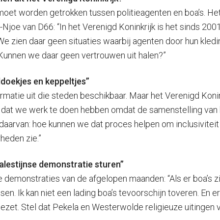
moet worden getrokken tussen politieagenten en boa’s. Het
Njoe van D66: “In het Verenigd Koninkrijk is het sinds 200
 We zien daar geen situaties waarbij agenten door hun kled
 Kunnen we daar geen vertrouwen uit halen?”
doekjes en keppeltjes”
 informatie uit die steden beschikbaar. Maar het Verenigd Ko
s dat we werk te doen hebben omdat de samenstelling van 
aarvan: hoe kunnen we dat proces helpen om inclusiviteit en
heden zie.”
alestijnse demonstratie sturen”
demonstraties van de afgelopen maanden: “Als er boa’s zijn
nsen. Ik kan niet een lading boa’s tevoorschijn toveren. En 
zet. Stel dat Pekela en Westerwolde religieuze uitingen va