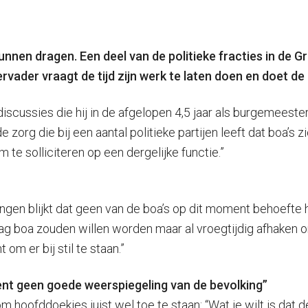
nnen dragen. Een deel van de politieke fracties in de 
vader vraagt de tijd zijn werk te laten doen en doet de
e discussies die hij in de afgelopen 4,5 jaar als burgemees
zorg die bij een aantal politieke partijen leeft dat boa’s zi
te solliciteren op een dergelijke functie.”
ningen blijkt dat geen van de boa’s op dit moment behoefte
raag boa zouden willen worden maar al vroegtijdig afhaken 
om er bij stil te staan.”
ent geen goede weerspiegeling van de bevolking”
hoofddoekjes juist wel toe te staan: “Wat je wilt is dat 