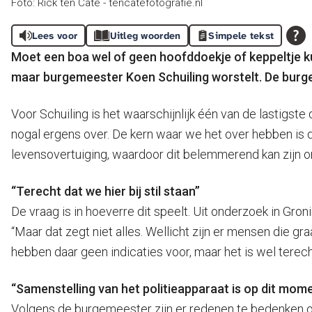
Foto: Rick ten Cate - tencatefotografie.nl
Lees voor
Uitleg woorden
Simpele tekst
Moet een boa wel of geen hoofddoekje of keppeltje ku
maar burgemeester Koen Schuiling worstelt. De burger
Voor Schuiling is het waarschijnlijk één van de lastigst
nogal ergens over. De kern waar we het over hebben is de 
levensovertuiging, waardoor dit belemmerend kan zijn om 
“Terecht dat we hier bij stil staan”
De vraag is in hoeverre dit speelt. Uit onderzoek in Gro
“Maar dat zegt niet alles. Wellicht zijn er mensen die g
hebben daar geen indicaties voor, maar het is wel terecht 
“Samenstelling van het politieapparaat is op dit mom
Volgens de burgemeester zijn er redenen te bedenken om 