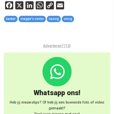
Facebook
X
LinkedIn
WhatsApp
Copy
Email
Link
kanker
maggie's center
nazorg
umcg
Adverteren? [12]
Whatsapp ons!
Heb jij nieuwstips? Of heb jij een boeiende foto of video
gemaakt?