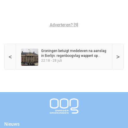
Adverteren? [9]
Groningen betuigt medeleven na aanslag
<
>
in Berlijn: regenboogvlag wappert op
Stadhuis
22:18 - 28 juli
Nieuws