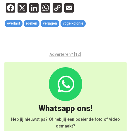
Facebook
X
LinkedIn
WhatsApp
Copy
Email
Link
overlast
roeken
verjagen
vogelkolonie
Adverteren? [12]
Whatsapp ons!
Heb jij nieuwstips? Of heb jij een boeiende foto of video
gemaakt?