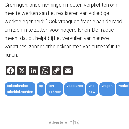
Groningen, ondernemingen moeten verplichten om
mee te werken aan het realiseren van volledige
werkgelegenheid?” Ook vraagt de fractie aan de raad
om zich in te zetten voor hogere lonen. De fractie
meent dat dit helpt bij het vervullen van nieuwe
vacatures, zonder arbeidskrachten van buitenaf in te
huren.
Facebook
X
LinkedIn
WhatsApp
Copy
Email
Link
buitenlandse
sp
ton
vacatures
vno-
vragen
werke
arbeidskrachten
schroor
ncw
Adverteren? [12]