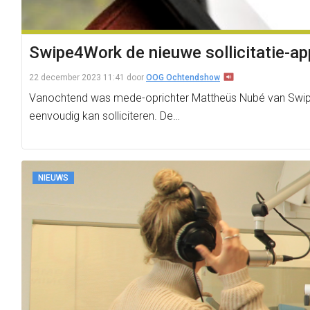
Swipe4Work de nieuwe sollicitatie-ap
22 december 2023 11:41
door
OOG Ochtendshow
Vanochtend was mede-oprichter Mattheüs Nubé van Swipe4W
eenvoudig kan solliciteren. De…
NIEUWS