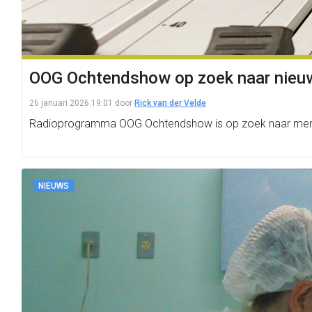
OOG Ochtendshow op zoek naar nieuw
26 januari 2026 19:01
door
Rick van der Velde
Radioprogramma OOG Ochtendshow is op zoek naar mensen d
NIEUWS