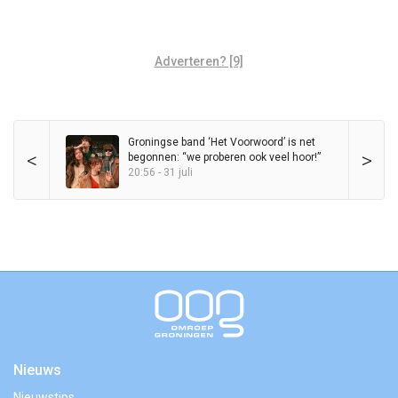
Adverteren? [9]
Groningse band ‘Het Voorwoord’ is net
<
>
begonnen: “we proberen ook veel hoor!”
20:56 - 31 juli
Nieuws
Nieuwstips