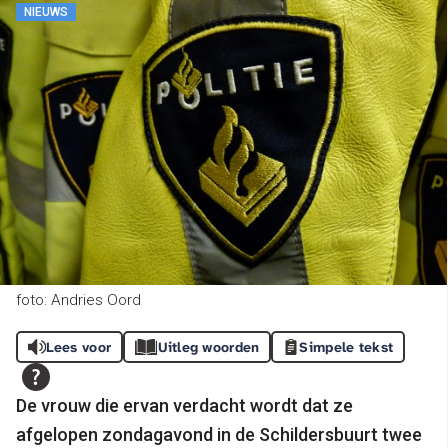
NIEUWS
foto: Andries Oord
Lees voor
Uitleg woorden
Simpele tekst
De vrouw die ervan verdacht wordt dat ze
afgelopen zondagavond in de Schildersbuurt twee