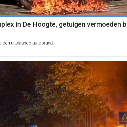
mplex in De Hoogte, getuigen vermoeden b
d een uitslaande autobrand.