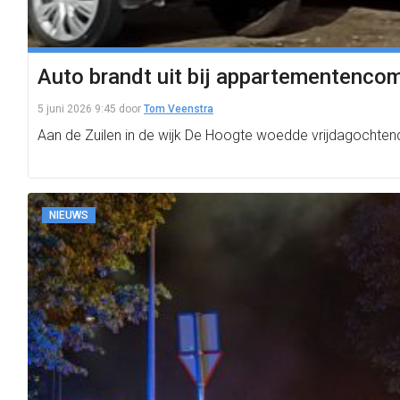
Auto brandt uit bij appartementenco
5 juni 2026 9:45
door
Tom Veenstra
Aan de Zuilen in de wijk De Hoogte woedde vrijdagochten
NIEUWS