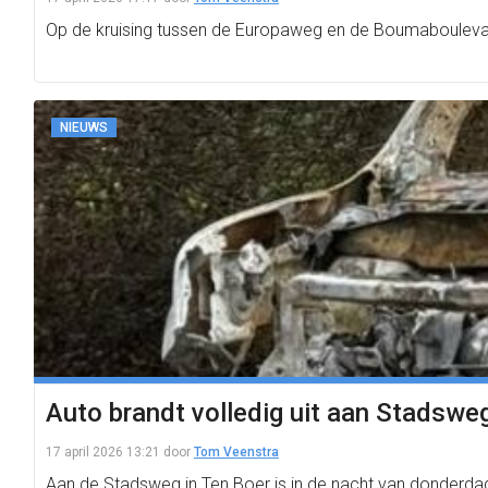
Op de kruising tussen de Europaweg en de Boumaboulevar
NIEUWS
Auto brandt volledig uit aan Stadsweg
17 april 2026 13:21
door
Tom Veenstra
Aan de Stadsweg in Ten Boer is in de nacht van donderdag 