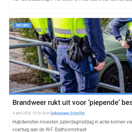
NIEUWS
Brandweer rukt uit voor ‘piepende’ b
4 april 2026 15:20
door
Sebastiaan Scheffer
Hulpdiensten moesten zaterdagmiddag in actie komen vanw
voertuig aan de W.F. Bathoornstraat.