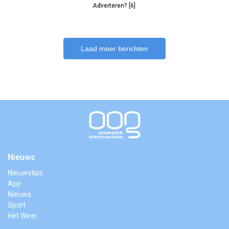
Adverteren? [6]
Laad meer berichten
Nieuws
Nieuwstips
App
Nieuws
Sport
Het Weer