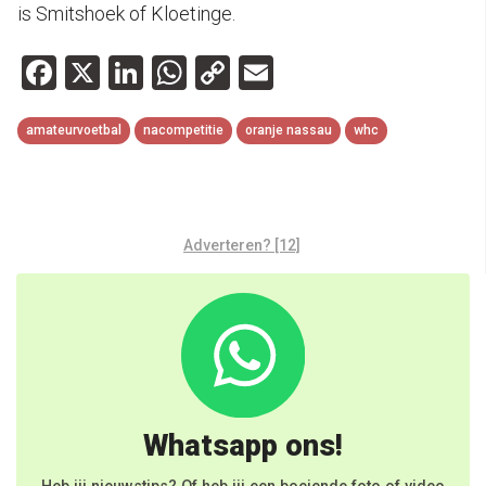
is Smitshoek of Kloetinge.
Facebook
X
LinkedIn
WhatsApp
Copy
Email
Link
amateurvoetbal
nacompetitie
oranje nassau
whc
Adverteren? [12]
Whatsapp ons!