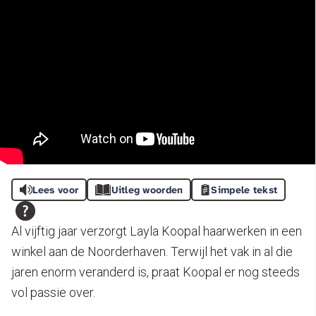
Lees voor
Uitleg woorden
Simpele tekst
Al vijftig jaar verzorgt Layla Koopal haarwerken in een
winkel aan de Noorderhaven. Terwijl het vak in al die
jaren enorm veranderd is, praat Koopal er nog steeds
vol passie over.