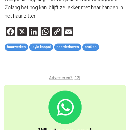
Zolang het nog kan, blijft ze lekker met haar handen in
het haar zitten.
Facebook
X
LinkedIn
WhatsApp
Copy
Email
Link
haarwerken
layla koopal
noorderhaven
pruiken
Adverteren? [12]