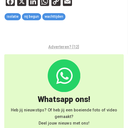
Facebook
X
LinkedIn
WhatsApp
Copy
Email
Link
isolatie
nij begun
wachttijden
Adverteren? [12]
Whatsapp ons!
Heb jij nieuwstips? Of heb jij een boeiende foto of video
gemaakt?
Deel jouw nieuws met ons!