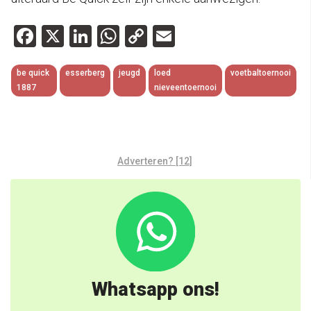
Facebook
X
LinkedIn
WhatsApp
Copy
Email
Link
be quick
esserberg
jeugd
loed
voetbaltoernooi
1887
nieveentoernooi
Adverteren? [12]
Whatsapp ons!