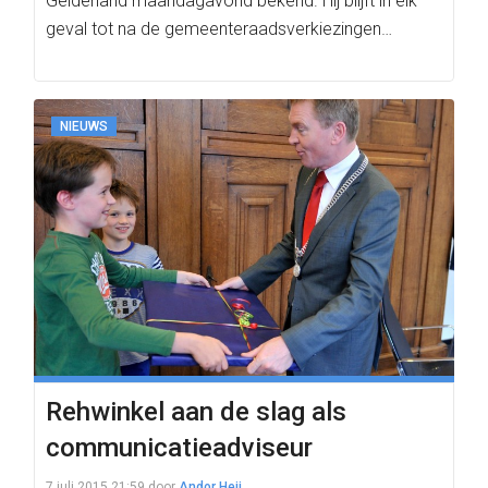
Gelderland maandagavond bekend. Hij blijft in elk
geval tot na de gemeenteraadsverkiezingen…
NIEUWS
Rehwinkel aan de slag als
communicatieadviseur
7 juli 2015 21:59
door
Andor Heij