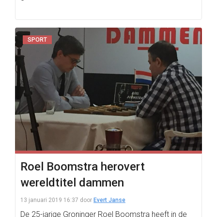
SPORT
Roel Boomstra herovert
wereldtitel dammen
13 januari 2019 16:37
door
Evert Janse
De 25-jarige Groninger Roel Boomstra heeft in de