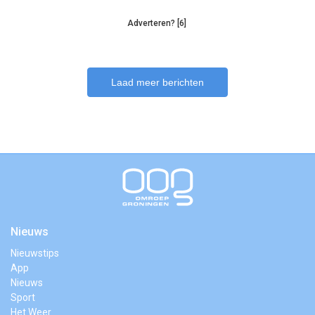
Adverteren? [6]
Laad meer berichten
Nieuws
Nieuwstips
App
Nieuws
Sport
Het Weer